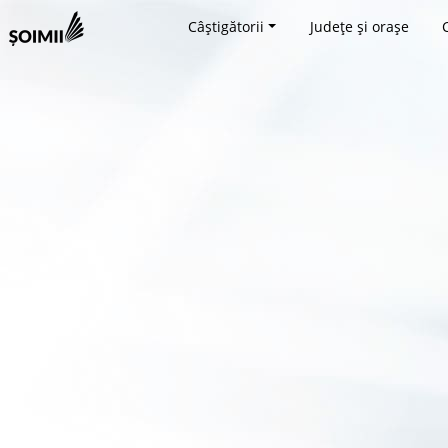
Câștigătorii
Județe și orașe