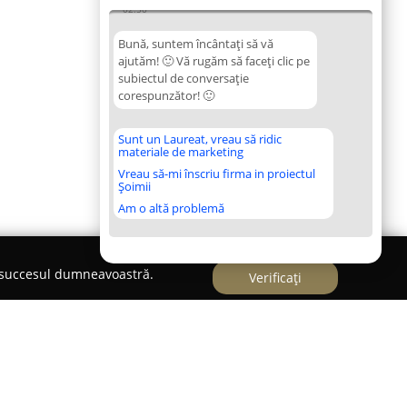
02:50
Bună, suntem încântați să vă
ajutăm! 🙂 Vă rugăm să faceți clic pe
subiectul de conversație
corespunzător! 🙂
Sunt un Laureat, vreau să ridic
materiale de marketing
Vreau să-mi înscriu firma in proiectul
Șoimii
Am o altă problemă
e succesul dumneavoastră.
Verificați