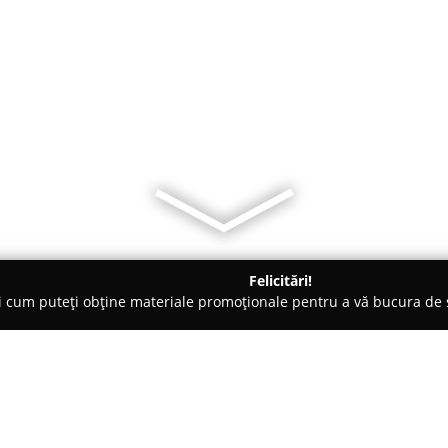
Felicitări!
ți cum puteți obține materiale promoționale pentru a vă bucura d
e Cosmetica, Artiști Machiaj - Bucureşti
HouseofBeautySalon