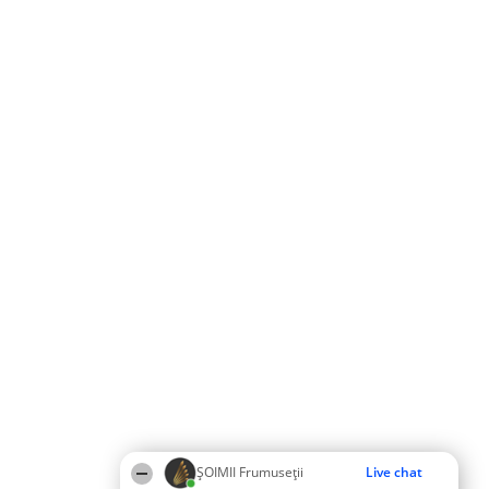
ȘOIMII Frumuseții
Live chat