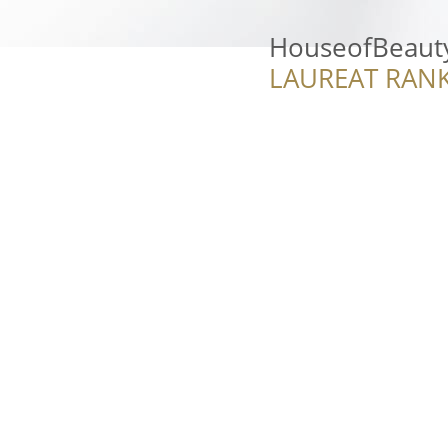
HouseofBeaut
LAUREAT RANK