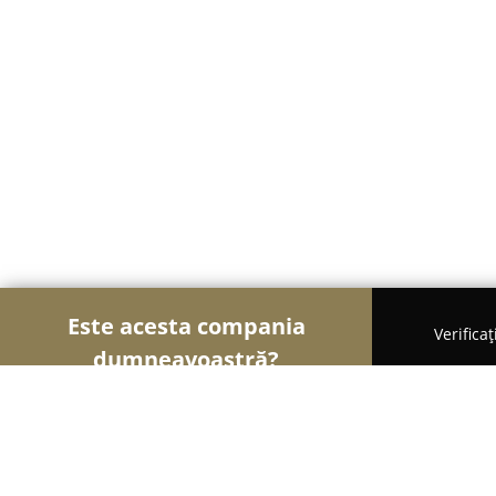
Este acesta compania
Verifica
dumneavoastră?
Șoimii Frumuseții
Saloane de Frizerie, Saloane d