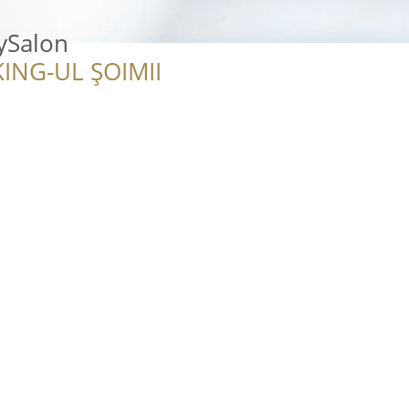
ySalon
ING-UL ȘOIMII