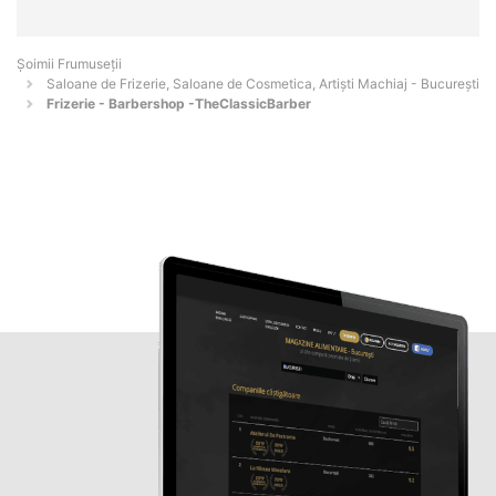
Șoimii Frumuseții
Saloane de Frizerie, Saloane de Cosmetica, Artiști Machiaj - Bucureşti
Frizerie - Barbershop -TheClassicBarber