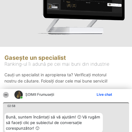
Gasește un specialist
Ranking-ul îi adună pe cei mai buni din industrie
Cauți un specialist in apropierea ta? Verificați motorul
nostru de căutare. Folosiți doar cele mai bune servicii!
ȘOIMII Frumuseții
Live chat
Căutare
02:58
Bună, suntem încântați să vă ajutăm! 🙂 Vă rugăm
să faceți clic pe subiectul de conversație
corespunzător! 🙂