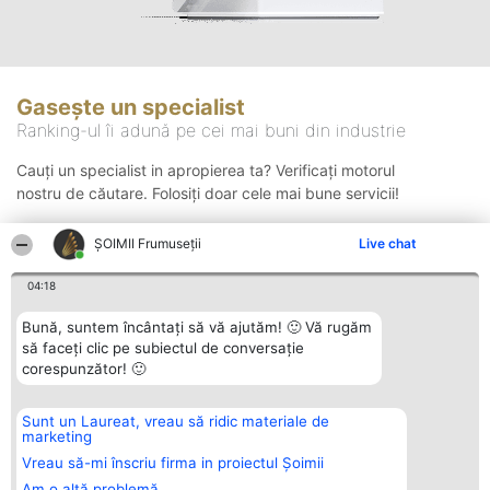
Gasește un specialist
Ranking-ul îi adună pe cei mai buni din industrie
Cauți un specialist in apropierea ta? Verificați motorul
nostru de căutare. Folosiți doar cele mai bune servicii!
ȘOIMII Frumuseții
Live chat
Căutare
04:18
Bună, suntem încântați să vă ajutăm! 🙂 Vă rugăm
să faceți clic pe subiectul de conversație
corespunzător! 🙂
Sunt un Laureat, vreau să ridic materiale de
Organizator Ranking
Plebiscyt
Contact
marketing
BRIGHT SOLUTIONS BR SRL
Câștigătorii
Contact
Aleea Timisul De Sus 2 Bl. A30
Lista Tuturor
Vreau să-mi înscriu firma in proiectul Șoimii
Sc. A Et. 4 Ap. 13 Cod 061952
Laureaților
Am o altă problemă
București
Reguli