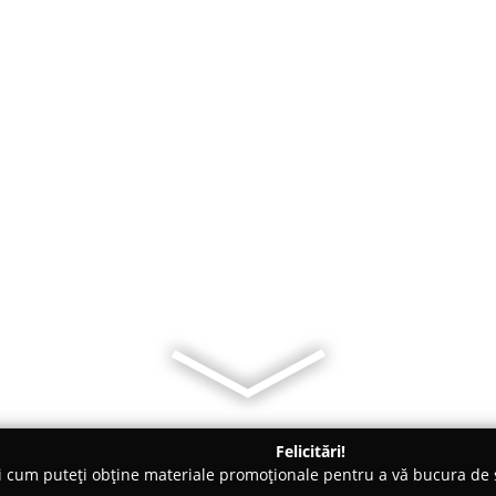
Felicitări!
ți cum puteți obține materiale promoționale pentru a vă bucura d