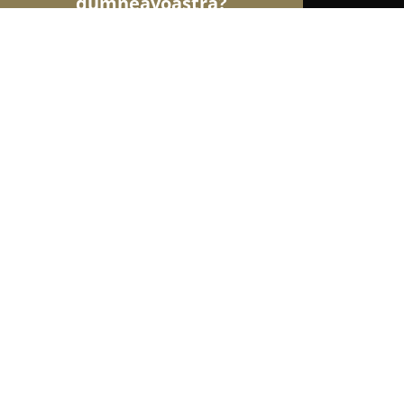
dumneavoastră?
Șoimii Frumuseții
Saloane de Frizerie, Saloane de
Frizeria Figaro
9.8
(202)
Piteşti, Pitesti Strada Dr.Nicolae Crețulescu,Nr.2,
Afișează numărul de telefon