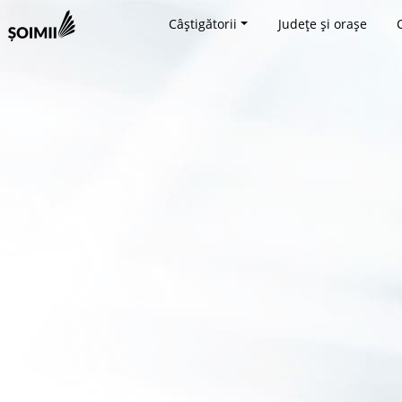
Câștigătorii
Județe și orașe