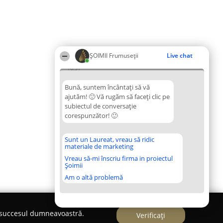
ȘOIMII Frumuseții
Live chat
16:51
Bună, suntem încântați să vă
ajutăm! 🙂 Vă rugăm să faceți clic pe
subiectul de conversație
corespunzător! 🙂
Sunt un Laureat, vreau să ridic
materiale de marketing
Vreau să-mi înscriu firma in proiectul
Șoimii
Am o altă problemă
e succesul dumneavoastră.
Verificați