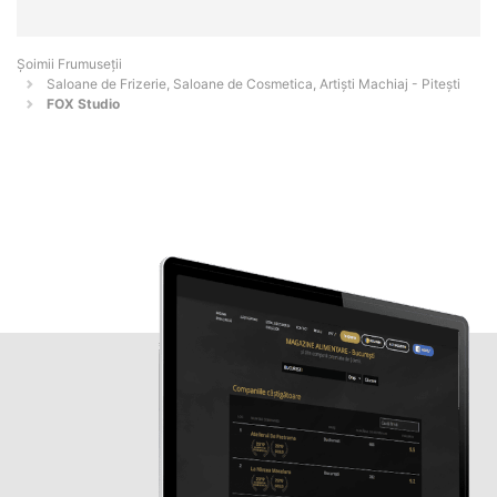
Șoimii Frumuseții
Saloane de Frizerie, Saloane de Cosmetica, Artiști Machiaj - Piteşti
FOX Studio