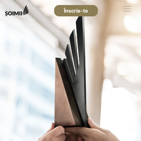
Înscrie-te