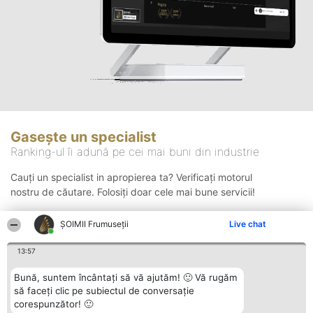
Gasește un specialist
Ranking-ul îi adună pe cei mai buni din industrie
Cauți un specialist in apropierea ta? Verificați motorul
nostru de căutare. Folosiți doar cele mai bune servicii!
ȘOIMII Frumuseții
Live chat
Căutare
13:57
Bună, suntem încântați să vă ajutăm! 🙂 Vă rugăm
să faceți clic pe subiectul de conversație
corespunzător! 🙂