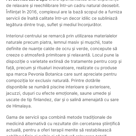
de relaxare și reechilibrare într-un cadru natural deosebit.
Înființat în 2016, complexul are la bază scopul de a furniza
servicii de înaltă calitate într-un decor idilic ce subliniază
legătura dintre trup, suflet și mediul înconjurător.
Interiorul centrului se remarcă prin utilizarea materialelor
naturale precum piatra, lemnul masiv și mușchii, toate
definite de nuanțe calde de ocru și verde, concepute să
creeze o atmosferă primitoare și relaxantă. Locul pune la
dispoziție o varietate extinsă de tratamente pentru corp și
față, precum și ritualuri inovatoare, realizate cu produse
spa marca Pevonia Botanica care sunt apreciate pentru
compoziția lor exclusiv naturală. Printre dotările
disponibile se numără piscine interioare și exterioare,
jacuzzi, dușuri cu efecte emoționale, saune umede și
uscate de tip finlandez, dar și o salină amenajată cu sare
de Himalaya.
Gama de servicii spa combină metode tradiționale de
medicină alternativă cu rezultate din cercetarea științifică
actuală, pentru a oferi terapii menite să restabilească