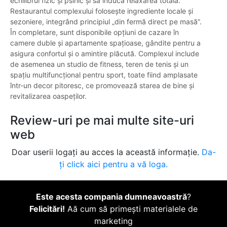
echilibrul fizic și psihic și să inducă relaxarea totală.
Restaurantul complexului folosește ingrediente locale și
sezoniere, integrând principiul „din fermă direct pe masă”.
În completare, sunt disponibile opțiuni de cazare în
camere duble și apartamente spațioase, gândite pentru a
asigura confortul și o amintire plăcută. Complexul include
de asemenea un studio de fitness, teren de tenis și un
spațiu multifuncțional pentru sport, toate fiind amplasate
într-un decor pitoresc, ce promovează starea de bine și
revitalizarea oaspeților.
Review-uri pe mai multe site-uri
web
Doar userii logați au acces la această informație.
Da-
ți click aici pentru a vă loga.
Este acesta compania dumneavoastră
?
Felicitări!
Aă cum să primești materialele de
marketing