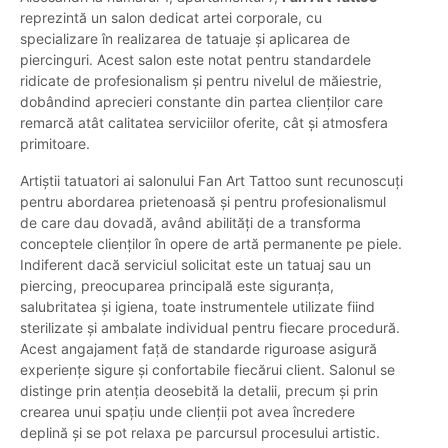
reprezintă un salon dedicat artei corporale, cu
specializare în realizarea de tatuaje și aplicarea de
piercinguri. Acest salon este notat pentru standardele
ridicate de profesionalism și pentru nivelul de măiestrie,
dobândind aprecieri constante din partea clienților care
remarcă atât calitatea serviciilor oferite, cât și atmosfera
primitoare.
Artiștii tatuatori ai salonului Fan Art Tattoo sunt recunoscuți
pentru abordarea prietenoasă și pentru profesionalismul
de care dau dovadă, având abilități de a transforma
conceptele clienților în opere de artă permanente pe piele.
Indiferent dacă serviciul solicitat este un tatuaj sau un
piercing, preocuparea principală este siguranța,
salubritatea și igiena, toate instrumentele utilizate fiind
sterilizate și ambalate individual pentru fiecare procedură.
Acest angajament față de standarde riguroase asigură
experiențe sigure și confortabile fiecărui client. Salonul se
distinge prin atenția deosebită la detalii, precum și prin
crearea unui spațiu unde clienții pot avea încredere
deplină și se pot relaxa pe parcursul procesului artistic.