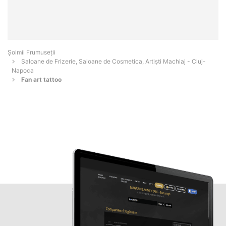
Șoimii Frumuseții
Saloane de Frizerie, Saloane de Cosmetica, Artiști Machiaj - Cluj-
Napoca
Fan art tattoo