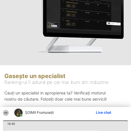
Gasește un specialist
Ranking-ul îi adună pe cei mai buni din industrie
Cauți un specialist in apropierea ta? Verificați motorul
nostru de căutare. Folosiți doar cele mai bune servicii!
ȘOIMII Frumuseții
Live chat
Căutare
16:40