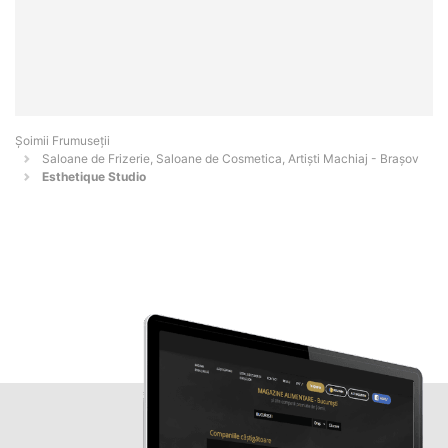
Șoimii Frumuseții
Saloane de Frizerie, Saloane de Cosmetica, Artiști Machiaj - Braşov
Esthetique Studio