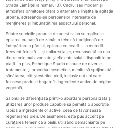
Strada Lămâiței la numărul 37. Cadrul său modern și
atmosfera primitoare oferă o alternativă liniștită la agitația
urbană, adresându-se persoanelor interesate de
menținerea și îmbunătățirea aspectului personal.
Printre serviciile propuse de acest salon se regăsesc
epilarea cu pastă de zahăr, o tehnică tradițională de
îndepărtare a părului, epilarea cu ceară — o metodă
frecvent folosită — și epilarea laser, recunoscută ca una
dintre cele mai avansate și eficiente soluții disponibile pe
piață. În plus, Esthetique Studio dispune de diverse
tratamente și proceduri cosmetice, menite să sprijine atât
sănătatea, cât și estetica pielii, inclusiv opțiuni care
folosesc produse bogate în ingrediente active de origine
vegetală.
Salonul se diferențiază printr-o abordare personalizată și
utilizarea unor produse capabile să permită o absorbție
rapidă a ingredientelor active, ceea ce favorizează
regenerarea pielii. De asemenea, este pus accent pe
curățarea temeinică a pielii, utilizând demachiante pe