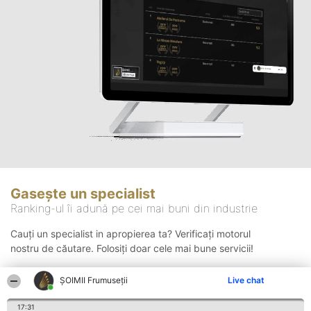
Gasește un specialist
Ranking-ul îi adună pe cei mai buni din industrie
Cauți un specialist in apropierea ta? Verificați motorul
nostru de căutare. Folosiți doar cele mai bune servicii!
ȘOIMII Frumuseții
Live chat
Căutare
17:31