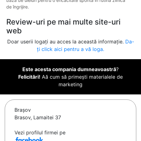
bază de uleiuri pentru o eficacitate sporită în rutina zilnică
de îngrijire.
Review-uri pe mai multe site-uri
web
Doar userii logați au acces la această informație.
Da-
ți click aici pentru a vă loga.
Este acesta compania dumneavoastră
?
Felicitări!
Aă cum să primești materialele de
marketing
Braşov
Brasov, Lamaitei 37
Vezi profilul firmei pe