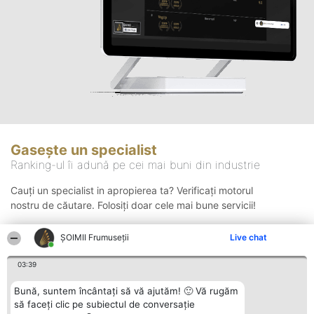
Gasește un specialist
Ranking-ul îi adună pe cei mai buni din industrie
Cauți un specialist in apropierea ta? Verificați motorul
nostru de căutare. Folosiți doar cele mai bune servicii!
ȘOIMII Frumuseții
Live chat
Căutare
03:39
Bună, suntem încântați să vă ajutăm! 🙂 Vă rugăm
să faceți clic pe subiectul de conversație