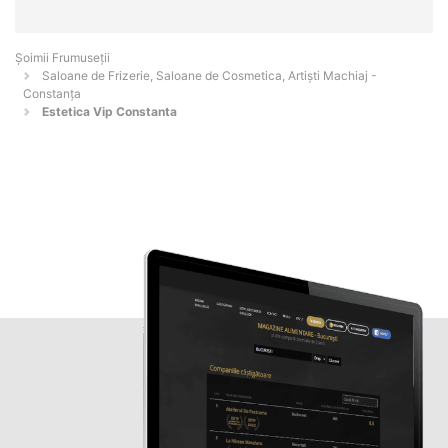
Șoimii Frumuseții
Saloane de Frizerie, Saloane de Cosmetica, Artiști Machiaj -
Constanţa
Estetica Vip Constanta