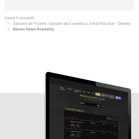
Șoimii Frumuseții
Saloane de Frizerie, Saloane de Cosmetica, Artiști Machiaj - Oradea
Eleven Salon Academy