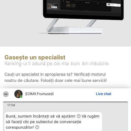
Gasește un specialist
Ranking-ul îi adună pe cei mai buni din industrie
Cauți un specialist in apropierea ta? Verificați motorul
nostru de căutare. Folosiți doar cele mai bune servicii!
ȘOIMII Frumuseții
Live chat
Căutare
17:04
Bună, suntem încântați să vă ajutăm! 🙂 Vă rugăm
să faceți clic pe subiectul de conversație
corespunzător! 🙂