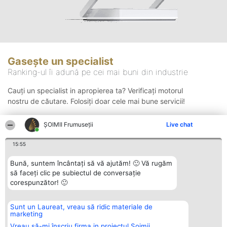
Gasește un specialist
Ranking-ul îi adună pe cei mai buni din industrie
Cauți un specialist in apropierea ta? Verificați motorul
nostru de căutare. Folosiți doar cele mai bune servicii!
ȘOIMII Frumuseții
Live chat
Căutare
15:55
Bună, suntem încântați să vă ajutăm! 🙂 Vă rugăm
să faceți clic pe subiectul de conversație
corespunzător! 🙂
Sunt un Laureat, vreau să ridic materiale de
Organizator Ranking
Plebiscyt
Contact
marketing
BRIGHT SOLUTIONS BR SRL
Câștigătorii
Contact
Aleea Timisul De Sus 2 Bl. A30
Lista Tuturor
Vreau să-mi înscriu firma in proiectul Șoimii