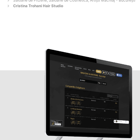
Saloane de Frizerie, Saloane de Cosmetica, Artiști Machiaj - Bucureşti
Cristina Trohani Hair Studio