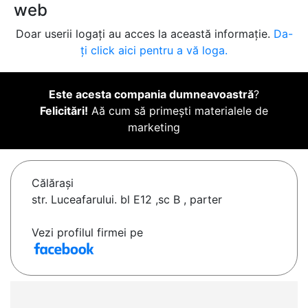
web
Doar userii logați au acces la această informație.
Da-
ți click aici pentru a vă loga.
Este acesta compania dumneavoastră
?
Felicitări!
Aă cum să primești materialele de
marketing
Călăraşi
str. Luceafarului. bl E12 ,sc B , parter
Vezi profilul firmei pe