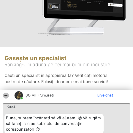
Gasește un specialist
Ranking-ul îi adună pe cei mai buni din industrie
Cauți un specialist in apropierea ta? Verificați motorul
nostru de căutare. Folosiți doar cele mai bune servicii!
ȘOIMII Frumuseții
Live chat
Căutare
08:46
Bună, suntem încântați să vă ajutăm! 🙂 Vă rugăm
să faceți clic pe subiectul de conversație
corespunzător! 🙂