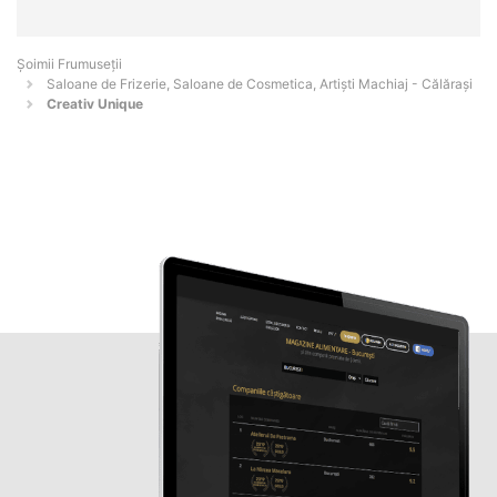
Șoimii Frumuseții
Saloane de Frizerie, Saloane de Cosmetica, Artiști Machiaj - Călăraşi
Creativ Unique