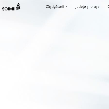
Câștigătorii
Județe și orașe