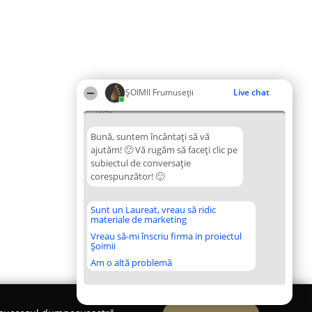
ȘOIMII Frumuseții
Live chat
10:48
Bună, suntem încântați să vă
ajutăm! 🙂 Vă rugăm să faceți clic pe
subiectul de conversație
corespunzător! 🙂
Sunt un Laureat, vreau să ridic
materiale de marketing
Vreau să-mi înscriu firma in proiectul
Șoimii
Am o altă problemă