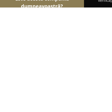
Verifica
dumneavoastră?
Șoimii Frumuseții
Saloane de Frizerie, Saloane d
Bronze Skin
9.4
(465)
Craiova, Craiova
Afișează numărul de telefon