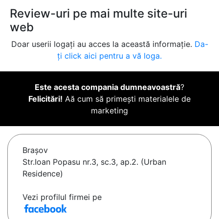
Review-uri pe mai multe site-uri
web
Doar userii logați au acces la această informație.
Da-
ți click aici pentru a vă loga.
Este acesta compania dumneavoastră
?
Felicitări!
Aă cum să primești materialele de
marketing
Braşov
Str.Ioan Popasu nr.3, sc.3, ap.2. (Urban
Residence)
Vezi profilul firmei pe