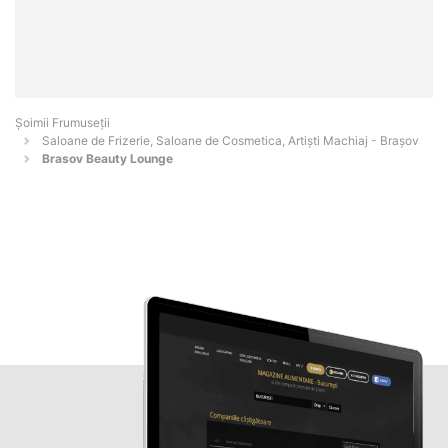
Șoimii Frumuseții
Saloane de Frizerie, Saloane de Cosmetica, Artiști Machiaj - Braşov
Brasov Beauty Lounge