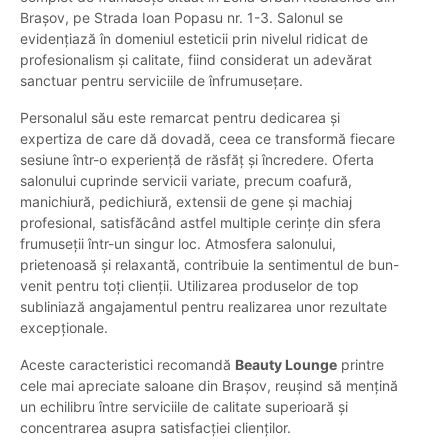
Brașov, pe Strada Ioan Popasu nr. 1-3. Salonul se
evidențiază în domeniul esteticii prin nivelul ridicat de
profesionalism și calitate, fiind considerat un adevărat
sanctuar pentru serviciile de înfrumusețare.
Personalul său este remarcat pentru dedicarea și
expertiza de care dă dovadă, ceea ce transformă fiecare
sesiune într-o experiență de răsfăț și încredere. Oferta
salonului cuprinde servicii variate, precum coafură,
manichiură, pedichiură, extensii de gene și machiaj
profesional, satisfăcând astfel multiple cerințe din sfera
frumuseții într-un singur loc. Atmosfera salonului,
prietenoasă și relaxantă, contribuie la sentimentul de bun-
venit pentru toți clienții. Utilizarea produselor de top
subliniază angajamentul pentru realizarea unor rezultate
excepționale.
Aceste caracteristici recomandă
Beauty Lounge
printre
cele mai apreciate saloane din Brașov, reușind să mențină
un echilibru între serviciile de calitate superioară și
concentrarea asupra satisfacției clienților.