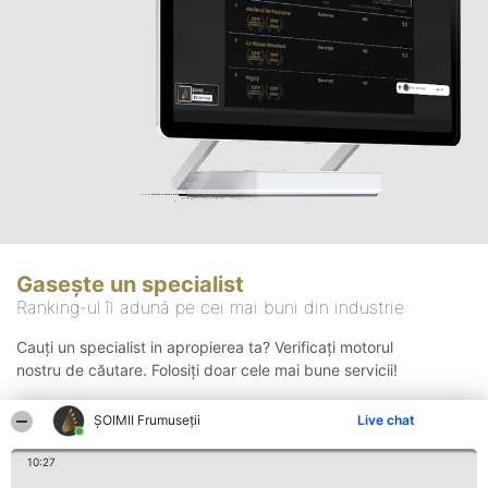
Gasește un specialist
Ranking-ul îi adună pe cei mai buni din industrie
Cauți un specialist in apropierea ta? Verificați motorul
nostru de căutare. Folosiți doar cele mai bune servicii!
ȘOIMII Frumuseții
Live chat
Căutare
10:27