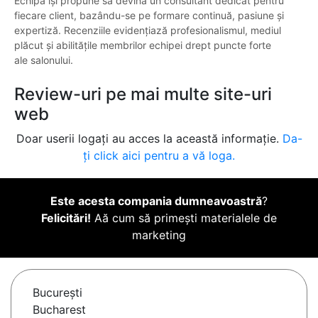
Echipa își propune să devină un consultant dedicat pentru
fiecare client, bazându-se pe formare continuă, pasiune și
expertiză. Recenziile evidențiază profesionalismul, mediul
plăcut și abilitățile membrilor echipei drept puncte forte
ale salonului.
Review-uri pe mai multe site-uri
web
Doar userii logați au acces la această informație.
Da-
ți click aici pentru a vă loga.
Este acesta compania dumneavoastră
?
Felicitări!
Aă cum să primești materialele de
marketing
Bucureşti
Bucharest