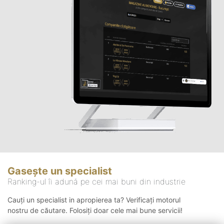
Gasește un specialist
Ranking-ul îi adună pe cei mai buni din industrie
Cauți un specialist in apropierea ta? Verificați motorul
nostru de căutare. Folosiți doar cele mai bune servicii!