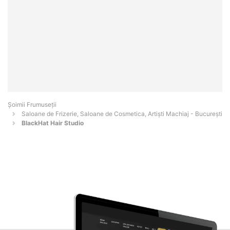
Șoimii Frumuseții
Saloane de Frizerie, Saloane de Cosmetica, Artiști Machiaj - Bucureşti
BlackHat Hair Studio