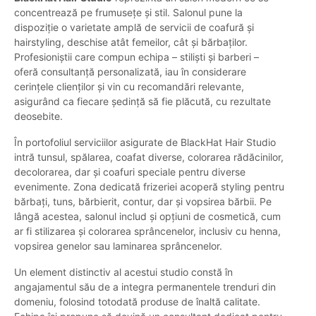
concentrează pe frumusețe și stil. Salonul pune la
dispoziție o varietate amplă de servicii de coafură și
hairstyling, deschise atât femeilor, cât și bărbaților.
Profesioniștii care compun echipa – stiliști și barberi –
oferă consultanță personalizată, iau în considerare
cerințele clienților și vin cu recomandări relevante,
asigurând ca fiecare ședință să fie plăcută, cu rezultate
deosebite.
În portofoliul serviciilor asigurate de BlackHat Hair Studio
intră tunsul, spălarea, coafat diverse, colorarea rădăcinilor,
decolorarea, dar și coafuri speciale pentru diverse
evenimente. Zona dedicată frizeriei acoperă styling pentru
bărbați, tuns, bărbierit, contur, dar și vopsirea bărbii. Pe
lângă acestea, salonul includ și opțiuni de cosmetică, cum
ar fi stilizarea și colorarea sprâncenelor, inclusiv cu henna,
vopsirea genelor sau laminarea sprâncenelor.
Un element distinctiv al acestui studio constă în
angajamentul său de a integra permanentele trenduri din
domeniu, folosind totodată produse de înaltă calitate.