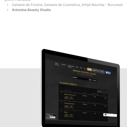
Saloane de Frizerie, Saloane de Cosmetica, Artiști Machiaj - Bucureşti
Antonina Beauty Studio