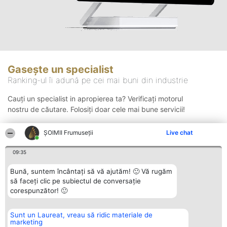
Gasește un specialist
Ranking-ul îi adună pe cei mai buni din industrie
Cauți un specialist in apropierea ta? Verificați motorul
nostru de căutare. Folosiți doar cele mai bune servicii!
ȘOIMII Frumuseții
Live chat
Căutare
09:35
Bună, suntem încântați să vă ajutăm! 🙂 Vă rugăm
să faceți clic pe subiectul de conversație
corespunzător! 🙂
Sunt un Laureat, vreau să ridic materiale de
Organizator Ranking
Plebiscyt
Contact
marketing
BRIGHT SOLUTIONS BR SRL
Câștigătorii
Contact