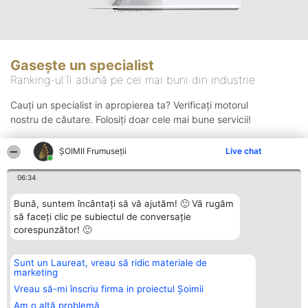
Gasește un specialist
Ranking-ul îi adună pe cei mai buni din industrie
Cauți un specialist in apropierea ta? Verificați motorul
nostru de căutare. Folosiți doar cele mai bune servicii!
ȘOIMII Frumuseții
Live chat
Căutare
06:34
Bună, suntem încântați să vă ajutăm! 🙂 Vă rugăm
să faceți clic pe subiectul de conversație
corespunzător! 🙂
Sunt un Laureat, vreau să ridic materiale de
Organizator Ranking
Plebiscyt
Contact
marketing
BRIGHT SOLUTIONS BR SRL
Câștigătorii
Contact
Aleea Timisul De Sus 2 Bl. A30
Lista Tuturor
Vreau să-mi înscriu firma in proiectul Șoimii
Sc. A Et. 4 Ap. 13 Cod 061952
Laureaților
Am o altă problemă
București
Reguli