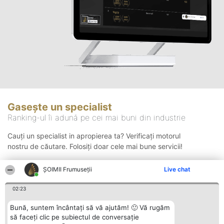
Gasește un specialist
Ranking-ul îi adună pe cei mai buni din industrie
Cauți un specialist in apropierea ta? Verificați motorul
nostru de căutare. Folosiți doar cele mai bune servicii!
ȘOIMII Frumuseții
Live chat
Căutare
02:23
Bună, suntem încântați să vă ajutăm! 🙂 Vă rugăm
să faceți clic pe subiectul de conversație