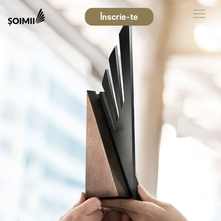
Înscrie-te