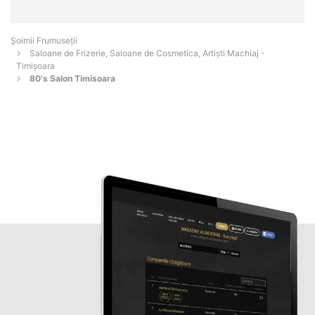
Șoimii Frumuseții
Saloane de Frizerie, Saloane de Cosmetica, Artiști Machiaj -
Timişoara
80's Salon Timisoara