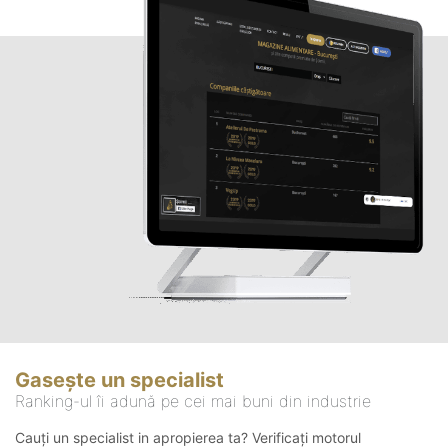
Gasește un specialist
Ranking-ul îi adună pe cei mai buni din industrie
Cauți un specialist in apropierea ta? Verificați motorul