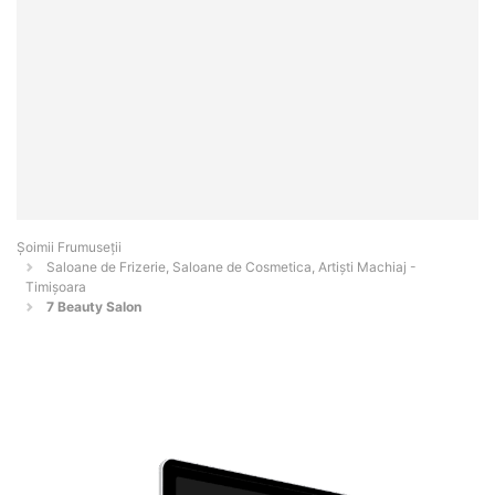
Șoimii Frumuseții
Saloane de Frizerie, Saloane de Cosmetica, Artiști Machiaj -
Timişoara
7 Beauty Salon