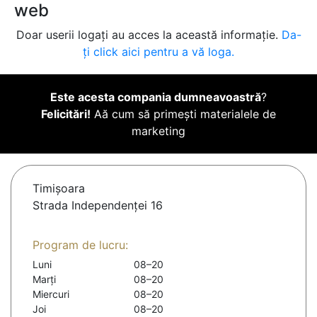
web
Doar userii logați au acces la această informație.
Da-
ți click aici pentru a vă loga.
Este acesta compania dumneavoastră
?
Felicitări!
Aă cum să primești materialele de
marketing
Timişoara
Strada Independenței 16
Program de lucru:
Luni
08–20
Marți
08–20
Miercuri
08–20
Joi
08–20