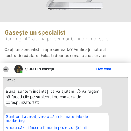
Gasește un specialist
Ranking-ul îi adună pe cei mai buni din industrie
Cauți un specialist in apropierea ta? Verificați motorul
nostru de căutare. Folosiți doar cele mai bune servicii!
ȘOIMII Frumuseții
Live chat
Căutare
07:43
Bună, suntem încântați să vă ajutăm! 🙂 Vă rugăm
să faceți clic pe subiectul de conversație
corespunzător! 🙂
Sunt un Laureat, vreau să ridic materiale de
Organizator Ranking
Plebiscyt
Contact
marketing
BRIGHT SOLUTIONS BR SRL
Câștigătorii
Contact
Aleea Timisul De Sus 2 Bl. A30
Lista Tuturor
Vreau să-mi înscriu firma in proiectul Șoimii
Sc. A Et. 4 Ap. 13 Cod 061952
Laureaților