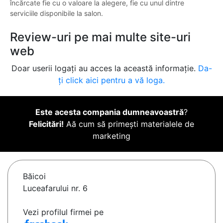
încărcate fie cu o valoare la alegere, fie cu unul dintre
serviciile disponibile la salon.
Review-uri pe mai multe site-uri
web
Doar userii logați au acces la această informație.
Da-
ți click aici pentru a vă loga.
Este acesta compania dumneavoastră
?
Felicitări!
Aă cum să primești materialele de
marketing
Băicoi
Luceafarului nr. 6
Vezi profilul firmei pe