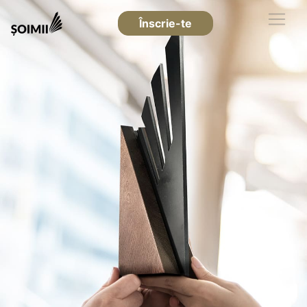
Înscrie-te