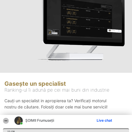
Gasește un specialist
Ranking-ul îi adună pe cei mai buni din industrie
Cauți un specialist in apropierea ta? Verificați motorul
nostru de căutare. Folosiți doar cele mai bune servicii!
ȘOIMII Frumuseții
Live chat
Căutare
11:08