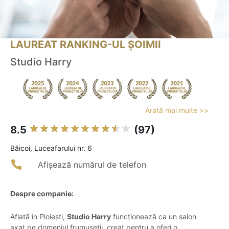
LAUREAT RANKING-UL ȘOIMII
Studio Harry
Arată mai multe >>
8.5
(97)
Băicoi, Luceafarului nr. 6
Afișează numărul de telefon
Despre companie:
Aflată în Ploiești,
Studio Harry
funcționează ca un salon
axat pe domeniul frumuseții, creat pentru a oferi o