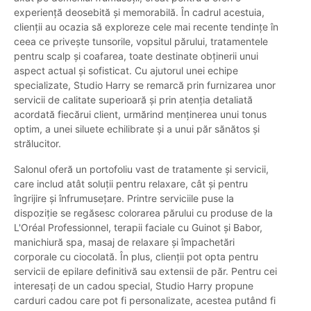
experiență deosebită și memorabilă. În cadrul acestuia,
clienții au ocazia să exploreze cele mai recente tendințe în
ceea ce privește tunsorile, vopsitul părului, tratamentele
pentru scalp și coafarea, toate destinate obținerii unui
aspect actual și sofisticat. Cu ajutorul unei echipe
specializate, Studio Harry se remarcă prin furnizarea unor
servicii de calitate superioară și prin atenția detaliată
acordată fiecărui client, urmărind menținerea unui tonus
optim, a unei siluete echilibrate și a unui păr sănătos și
strălucitor.
Salonul oferă un portofoliu vast de tratamente și servicii,
care includ atât soluții pentru relaxare, cât și pentru
îngrijire și înfrumusețare. Printre serviciile puse la
dispoziție se regăsesc colorarea părului cu produse de la
L'Oréal Professionnel, terapii faciale cu Guinot și Babor,
manichiură spa, masaj de relaxare și împachetări
corporale cu ciocolată. În plus, clienții pot opta pentru
servicii de epilare definitivă sau extensii de păr. Pentru cei
interesați de un cadou special, Studio Harry propune
carduri cadou care pot fi personalizate, acestea putând fi