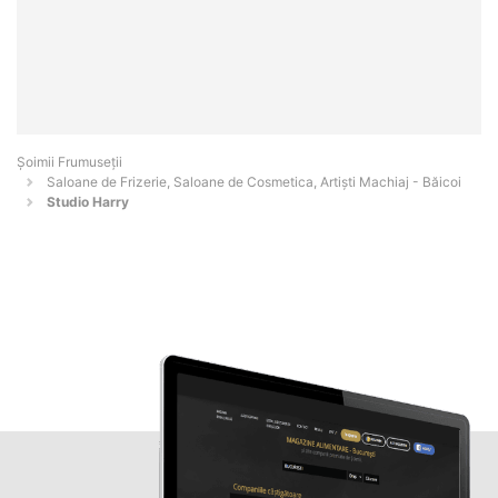
Șoimii Frumuseții
Saloane de Frizerie, Saloane de Cosmetica, Artiști Machiaj - Băicoi
Studio Harry