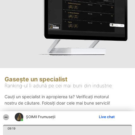
Gasește un specialist
Ranking-ul îi adună pe cei mai buni din industrie
Cauți un specialist in apropierea ta? Verificați motorul
nostru de căutare. Folosiți doar cele mai bune servicii!
ȘOIMII Frumuseții
Live chat
Căutare
09:19