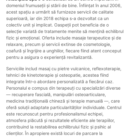
domeniul frumuseții și stării de bine. Înființat în anul 2006,
acest spațiu a urmărit să furnizeze servicii de calitate
superioară, iar din 2018 echipa s-a dezvoltat ca un
colectiv unit și implicat. Oaspeții pot beneficia de o
selecție variată de tratamente menite să mențină echilibrul
fizic și emoțional. Oferta include masaje terapeutice și de
relaxare, precum și servicii extinse de cosmetologie,
coafură și îngrijire a unghiilor, fiecare fiind atent conceput
pentru a asigura o experiență revitalizantă.
Serviciile includ masaj cu pietre vulcanice, reflexoterapie,
tehnici de kinetoterapie și osteopatie, acestea fiind
integrate într-o abordare personalizată a fiecărui caz.
Personalul e compus din terapeuți cu specializări diverse
— recuperare fascială, manipulări osteoarticulare,
medicina tradițională chineză și terapie manuală —, care
oferă soluții adaptate particularităților individuale. Centrul
este recunoscut pentru profesionalismul echipei,
atmosfera plăcută și rezultatele eficiente ale terapiilor,
contribuind la restabilirea echilibrului fizic și psihic al
clienților. În apropiere există locuri de parcare la