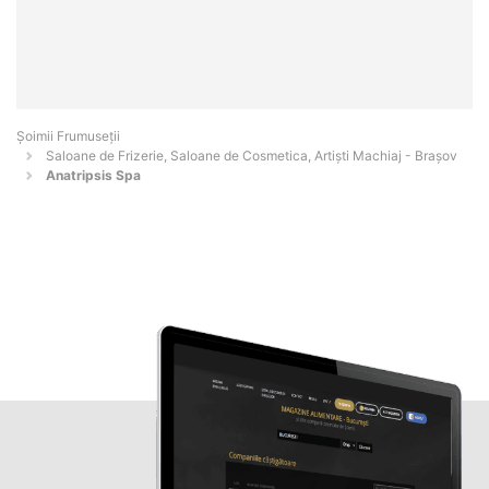
Șoimii Frumuseții
Saloane de Frizerie, Saloane de Cosmetica, Artiști Machiaj - Braşov
Anatripsis Spa