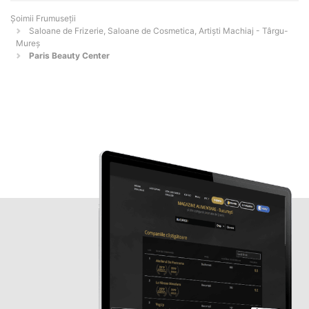
Șoimii Frumuseții
Saloane de Frizerie, Saloane de Cosmetica, Artiști Machiaj - Târgu-
Mureş
Paris Beauty Center