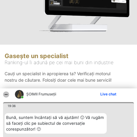
Gasește un specialist
Ranking-ul îi adună pe cei mai buni din industrie
Cauți un specialist in apropierea ta? Verificați motorul
nostru de căutare. Folosiți doar cele mai bune servicii!
ȘOIMII Frumuseții
Live chat
Căutare
19:36
Bună, suntem încântați să vă ajutăm! 🙂 Vă rugăm
să faceți clic pe subiectul de conversație
corespunzător! 🙂