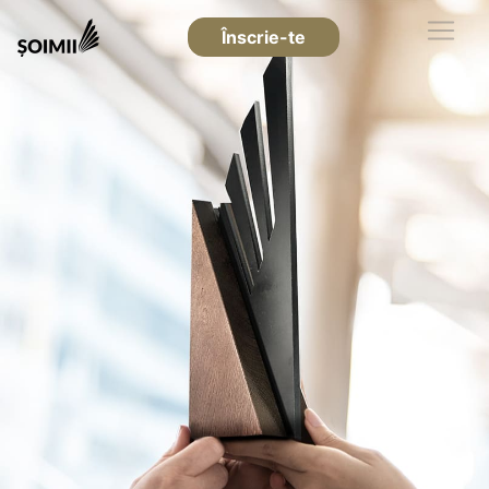
Înscrie-te