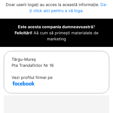
Doar userii logați au acces la această informație.
Da-
ți click aici pentru a vă loga.
Este acesta compania dumneavoastră
?
Felicitări!
Aă cum să primești materialele de
marketing
Târgu-Mureş
Pta Trandafirilor Nr 16
Vezi profilul firmei pe