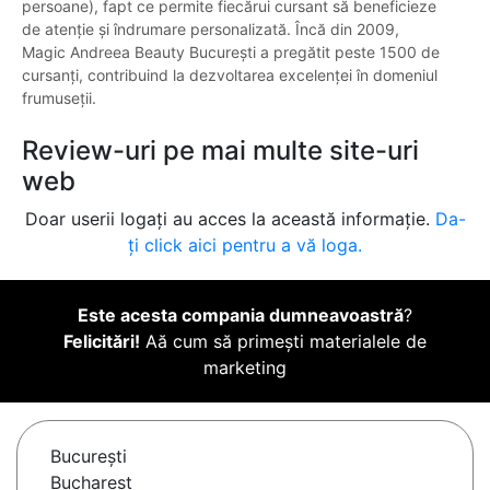
persoane), fapt ce permite fiecărui cursant să beneficieze
de atenție și îndrumare personalizată. Încă din 2009,
Magic Andreea Beauty București a pregătit peste 1500 de
cursanți, contribuind la dezvoltarea excelenței în domeniul
frumuseții.
Review-uri pe mai multe site-uri
web
Doar userii logați au acces la această informație.
Da-
ți click aici pentru a vă loga.
Este acesta compania dumneavoastră
?
Felicitări!
Aă cum să primești materialele de
marketing
Bucureşti
Bucharest