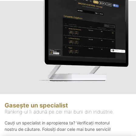
Gasește un specialist
Ranking-ul îi adună pe cei mai buni din industrie
Cauți un specialist in apropierea ta? Verificați motorul
nostru de căutare. Folosiți doar cele mai bune servicii!