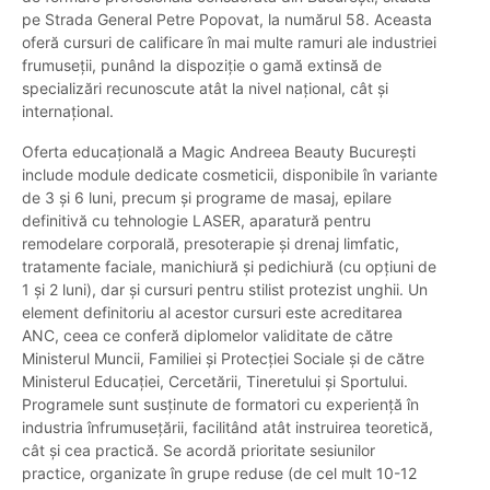
pe Strada General Petre Popovat, la numărul 58. Aceasta
oferă cursuri de calificare în mai multe ramuri ale industriei
frumuseții, punând la dispoziție o gamă extinsă de
specializări recunoscute atât la nivel național, cât și
internațional.
Oferta educațională a Magic Andreea Beauty București
include module dedicate cosmeticii, disponibile în variante
de 3 și 6 luni, precum și programe de masaj, epilare
definitivă cu tehnologie LASER, aparatură pentru
remodelare corporală, presoterapie și drenaj limfatic,
tratamente faciale, manichiură și pedichiură (cu opțiuni de
1 și 2 luni), dar și cursuri pentru stilist protezist unghii. Un
element definitoriu al acestor cursuri este acreditarea
ANC, ceea ce conferă diplomelor validitate de către
Ministerul Muncii, Familiei și Protecției Sociale și de către
Ministerul Educației, Cercetării, Tineretului și Sportului.
Programele sunt susținute de formatori cu experiență în
industria înfrumusețării, facilitând atât instruirea teoretică,
cât și cea practică. Se acordă prioritate sesiunilor
practice, organizate în grupe reduse (de cel mult 10-12