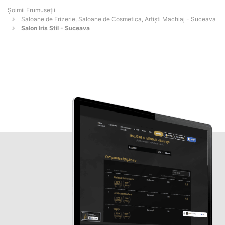
Șoimii Frumuseții
Saloane de Frizerie, Saloane de Cosmetica, Artiști Machiaj - Suceava
Salon Iris Stil - Suceava