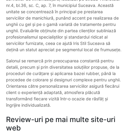
nr.4, bl.36, sc. C, ap. 7, în municipiul Suceava. Această
unitate se concentrează în principal pe prestarea
serviciilor de manichiură, punând accent pe realizarea de
unghii cu gel și pe o gamă variată de tratamente pentru
unghii. Evaluările obținute din partea clienților subliniază
profesionalismul specialiștilor și standardul ridicat al
serviciilor furnizate, ceea ce ajută Iris Stil Suceava să
dețină un statut apreciat pe segmentul local de frumusețe.
Salonul se remarcă prin preocuparea constantă pentru
detalii, precum și prin diversitatea soluțiilor propuse, de la
proceduri de curățare și aplicarea bazei rubber, până la
procedee de colorare și designuri complexe pentru unghii.
Orientarea către personalizarea serviciilor asigură fiecărui
client o experiență adaptată, atmosfera plăcută
transformând fiecare vizită într-o ocazie de răsfăț și
îngrijire individualizată.
Review-uri pe mai multe site-uri
web