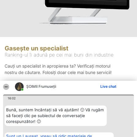
Gasește un specialist
Ranking-ul îi adună pe cei mai buni din industrie
Cauți un specialist in apropierea ta? Verificați motorul
nostru de căutare. Folosiți doar cele mai bune servicii!
ȘOIMII Frumuseții
Live chat
Căutare
16:02
Bună, suntem încântați să vă ajutăm! 🙂 Vă rugăm
să faceți clic pe subiectul de conversație
corespunzător! 🙂
Sunt un Laureat, vreau să ridic materiale de
Organizator Ranking
Plebiscyt
Contact