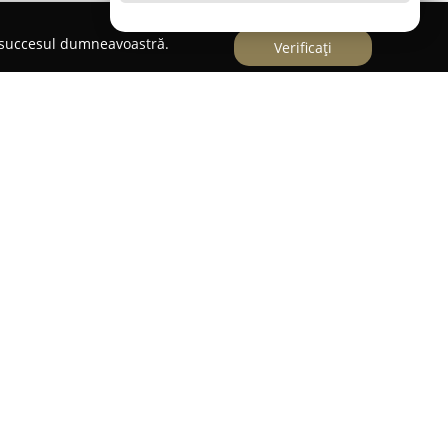
e succesul dumneavoastră.
Verificați
tions
recunoscut ca un furnizor de top pentru sectorul
fertă completă dedicată saloanelor de
or și centrelor de estetică. Cu peste 30 de ani de
 și-a construit reputația de partener de
 care își doresc standarde înalte.
3, compania a evoluat permanent, adaptându-se
lor săi. Deviza „Frumusețe și performanță la
iniază angajamentul de a furniza produse și
 modernizarea și creșterea calitativă a industriei.