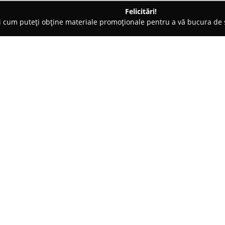
Felicitări!
ți cum puteți obține materiale promoționale pentru a vă bucura d
e Cosmetica, Artiști Machiaj - Cluj-Napoca
Sercom Beauty Solu
Despre companie:
Sercom Beauty Solutions
este 
frumuseții din România, cu o o
înfrumusețare, barber shop-uril
activitate în domeniu, compania
Arată mai multe >>
încredere pentru profesioniștii
Fondată în Cluj-Napoca în 199
cerințelor pieței și ale clienți
standarde internaționale” subl
soluții de top, susținând astfel