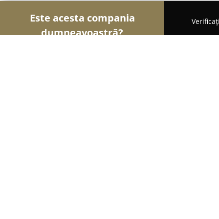
Este acesta compania
Verifica
dumneavoastră?
Șoimii Frumuseții
Saloane de Frizerie, Saloane d
Sercom Beauty Solutions
8.2
(15)
Cluj-Napoca, Anatole France nr. 4
Afișează numărul de telefon