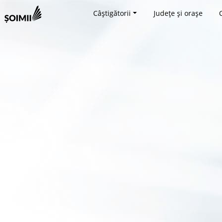
Câștigătorii
Județe și orașe