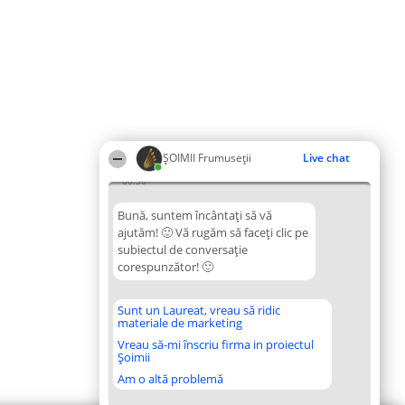
ȘOIMII Frumuseții
Live chat
00:30
Bună, suntem încântați să vă
ajutăm! 🙂 Vă rugăm să faceți clic pe
subiectul de conversație
corespunzător! 🙂
Sunt un Laureat, vreau să ridic
materiale de marketing
Vreau să-mi înscriu firma in proiectul
Șoimii
Am o altă problemă