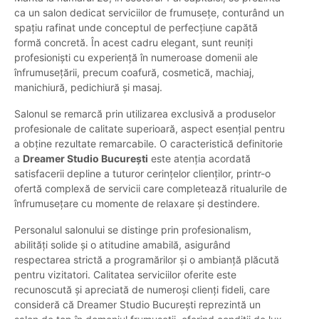
ca un salon dedicat serviciilor de frumusețe, conturând un
spațiu rafinat unde conceptul de perfecțiune capătă
formă concretă. În acest cadru elegant, sunt reuniți
profesioniști cu experiență în numeroase domenii ale
înfrumusețării, precum coafură, cosmetică, machiaj,
manichiură, pedichiură și masaj.
Salonul se remarcă prin utilizarea exclusivă a produselor
profesionale de calitate superioară, aspect esențial pentru
a obține rezultate remarcabile. O caracteristică definitorie
a
Dreamer Studio București
este atenția acordată
satisfacerii depline a tuturor cerințelor clienților, printr-o
ofertă complexă de servicii care completează ritualurile de
înfrumusețare cu momente de relaxare și destindere.
Personalul salonului se distinge prin profesionalism,
abilități solide și o atitudine amabilă, asigurând
respectarea strictă a programărilor și o ambianță plăcută
pentru vizitatori. Calitatea serviciilor oferite este
recunoscută și apreciată de numeroși clienți fideli, care
consideră că Dreamer Studio București reprezintă un