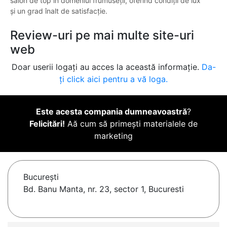
salon de top în domeniul frumuseții, oferind condiții de lux
și un grad înalt de satisfacție.
Review-uri pe mai multe site-uri
web
Doar userii logați au acces la această informație.
Da-
ți click aici pentru a vă loga.
Este acesta compania dumneavoastră
?
Felicitări!
Aă cum să primești materialele de
marketing
Bucureşti
Bd. Banu Manta, nr. 23, sector 1, Bucuresti