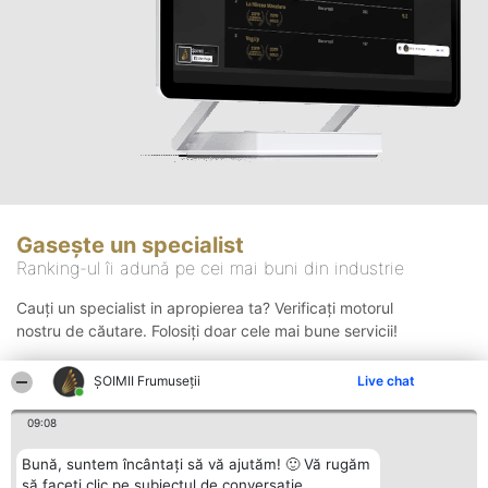
Gasește un specialist
Ranking-ul îi adună pe cei mai buni din industrie
Cauți un specialist in apropierea ta? Verificați motorul
nostru de căutare. Folosiți doar cele mai bune servicii!
ȘOIMII Frumuseții
Live chat
Căutare
09:08
Bună, suntem încântați să vă ajutăm! 🙂 Vă rugăm
să faceți clic pe subiectul de conversație