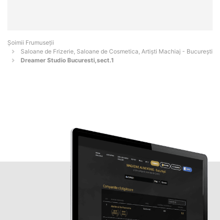
Șoimii Frumuseții
Saloane de Frizerie, Saloane de Cosmetica, Artiști Machiaj - Bucureşti
Dreamer Studio Bucuresti,sect.1