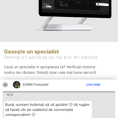
Gasește un specialist
Ranking-ul îi adună pe cei mai buni din industrie
Cauți un specialist in apropierea ta? Verificați motorul
nostru de căutare. Folosiți doar cele mai bune servicii!
ȘOIMII Frumuseții
Live chat
Căutare
10:12
Bună, suntem încântați să vă ajutăm! 🙂 Vă rugăm
să faceți clic pe subiectul de conversație
corespunzător! 🙂