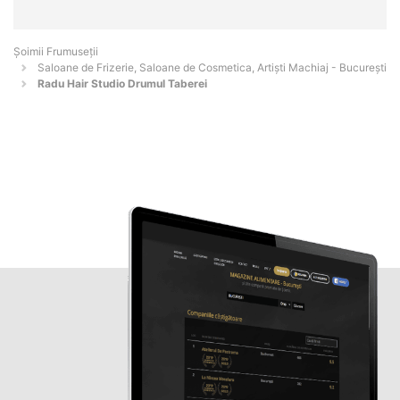
Șoimii Frumuseții
Saloane de Frizerie, Saloane de Cosmetica, Artiști Machiaj - Bucureşti
Radu Hair Studio Drumul Taberei