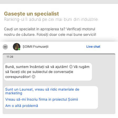
Gasește un specialist
Ranking-ul îi adună pe cei mai buni din industrie
Cauți un specialist in apropierea ta? Verificați motorul
nostru de căutare. Folosiți doar cele mai bune servicii!
ȘOIMII Frumuseții
Live chat
Căutare
11:26
Bună, suntem încântați să vă ajutăm! 🙂 Vă rugăm
să faceți clic pe subiectul de conversație
corespunzător! 🙂
Sunt un Laureat, vreau să ridic materiale de
Organizator Ranking
Plebiscyt
Contact
marketing
BRIGHT SOLUTIONS BR SRL
Câștigătorii
Contact
Aleea Timisul De Sus 2 Bl. A30
Lista Tuturor
Vreau să-mi înscriu firma in proiectul Șoimii
Sc. A Et. 4 Ap. 13 Cod 061952
Laureaților
Am o altă problemă
București
Reguli
CUI 36737675
Statut
tel: +40 770 990 492
Politica de
confidențialitate