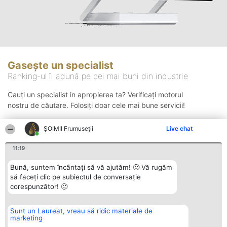
Gasește un specialist
Ranking-ul îi adună pe cei mai buni din industrie
Cauți un specialist in apropierea ta? Verificați motorul
nostru de căutare. Folosiți doar cele mai bune servicii!
ȘOIMII Frumuseții
Live chat
Căutare
11:19
Bună, suntem încântați să vă ajutăm! 🙂 Vă rugăm
să faceți clic pe subiectul de conversație
corespunzător! 🙂
Sunt un Laureat, vreau să ridic materiale de
Organizator Ranking
Plebiscyt
Contact
marketing
BRIGHT SOLUTIONS BR SRL
Câștigătorii
Contact
Aleea Timisul De Sus 2 Bl. A30
Lista Tuturor