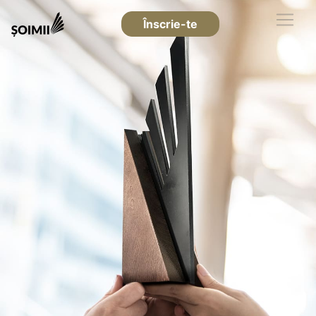
Înscrie-te