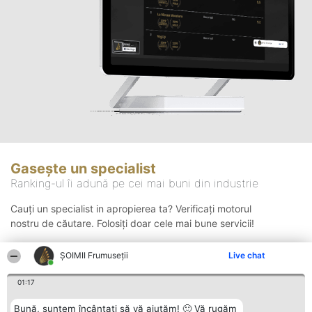
Gasește un specialist
Ranking-ul îi adună pe cei mai buni din industrie
Cauți un specialist in apropierea ta? Verificați motorul
nostru de căutare. Folosiți doar cele mai bune servicii!
ȘOIMII Frumuseții
Live chat
Căutare
01:17
Bună, suntem încântați să vă ajutăm! 🙂 Vă rugăm