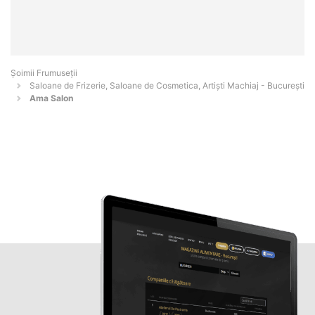
Șoimii Frumuseții
Saloane de Frizerie, Saloane de Cosmetica, Artiști Machiaj - Bucureşti
Ama Salon