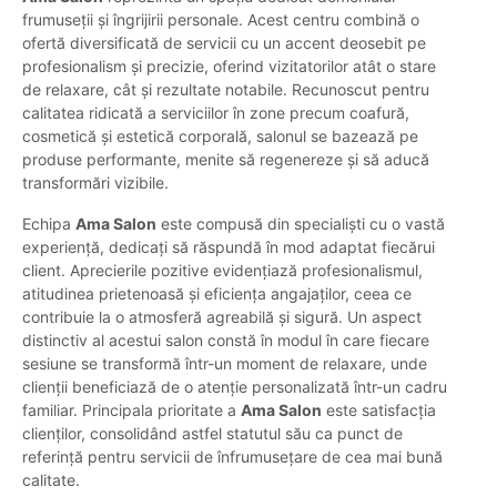
frumuseții și îngrijirii personale. Acest centru combină o
ofertă diversificată de servicii cu un accent deosebit pe
profesionalism și precizie, oferind vizitatorilor atât o stare
de relaxare, cât și rezultate notabile. Recunoscut pentru
calitatea ridicată a serviciilor în zone precum coafură,
cosmetică și estetică corporală, salonul se bazează pe
produse performante, menite să regenereze și să aducă
transformări vizibile.
Echipa
Ama Salon
este compusă din specialiști cu o vastă
experiență, dedicați să răspundă în mod adaptat fiecărui
client. Aprecierile pozitive evidențiază profesionalismul,
atitudinea prietenoasă și eficiența angajaților, ceea ce
contribuie la o atmosferă agreabilă și sigură. Un aspect
distinctiv al acestui salon constă în modul în care fiecare
sesiune se transformă într-un moment de relaxare, unde
clienții beneficiază de o atenție personalizată într-un cadru
familiar. Principala prioritate a
Ama Salon
este satisfacția
clienților, consolidând astfel statutul său ca punct de
referință pentru servicii de înfrumusețare de cea mai bună
calitate.