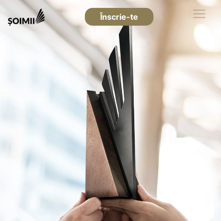
Înscrie-te