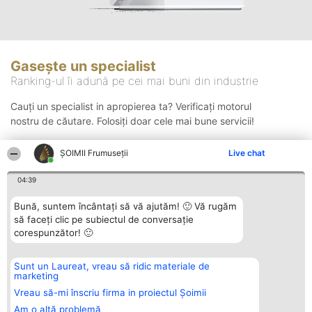
Gasește un specialist
Ranking-ul îi adună pe cei mai buni din industrie
Cauți un specialist in apropierea ta? Verificați motorul
nostru de căutare. Folosiți doar cele mai bune servicii!
ȘOIMII Frumuseții
Live chat
Căutare
04:39
Bună, suntem încântați să vă ajutăm! 🙂 Vă rugăm
să faceți clic pe subiectul de conversație
corespunzător! 🙂
Sunt un Laureat, vreau să ridic materiale de
Organizator Ranking
Plebiscyt
Contact
marketing
BRIGHT SOLUTIONS BR SRL
Câștigătorii
Contact
Aleea Timisul De Sus 2 Bl. A30
Lista Tuturor
Vreau să-mi înscriu firma in proiectul Șoimii
Sc. A Et. 4 Ap. 13 Cod 061952
Laureaților
Am o altă problemă
București
Reguli